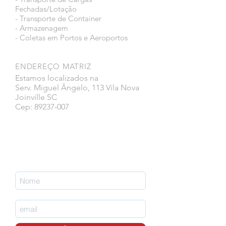
Fechadas/Lotação
- Transporte de Container
- Armazenagem
- Coletas em Portos e Aeroportos
ENDEREÇO MATRIZ
Estamos localizados na
Serv. Miguel Ângelo, 113 Vila Nova
Joinville SC
Cep: 89237-007
Faça parte da nossa lista de emails
nunca perca uma atualização.