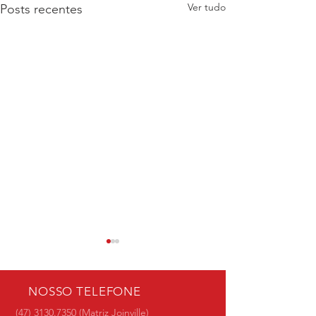
Ver tudo
Posts recentes
NOSSO TELEFONE
(47) 3130.7350
(Matriz Joinville)