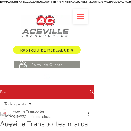
EAAHZArGrhrRYBOzcQZAmGlqZA04TTBYYeFtVEBRocJo2Mqjznr2ZAxnDJ7wI9aP0D0ZACAyCHY
RASTREIO DE MERCADORIA
Portal do Cliente
Post
Todos posts
Aceville Transportes
Todos posts
6 de fev.
1 min de leitura
Aceville Transportes marca
cargas