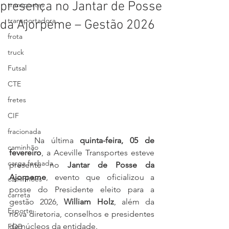
presença no Jantar de Posse
transportes
transportadora
da Ajorpeme – Gestão 2026
frota
truck
Futsal
CTE
fretes
CIF
fracionada
	Na última 
quinta-feira, 05 de 
caminhão
fevereiro
, a Aceville Transportes esteve 
carga fechada
presente no 
Jantar de Posse da 
Ajorpeme
, evento que oficializou a 
caminhões
posse do Presidente eleito para a 
carreta
gestão 2026, 
William Holz
, além da 
Esporte
nova diretoria, conselhos e presidentes 
de núcleos da entidade.
FOB