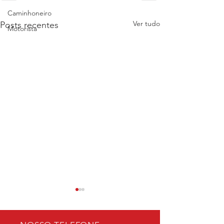
Caminhoneiro
Ver tudo
Posts recentes
Motorista