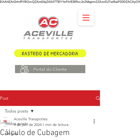
EAAHZArGrhrRYBOzcQZAmGlqZA04TTBYYeFtVEBRocJo2Mqjznr2ZAxnDJ7wI9aP0D0ZACAyCHY
RASTREIO DE MERCADORIA
Portal do Cliente
Post
Todos posts
Aceville Transportes
Todos posts
5 de jan. de 2024
1 min de leitura
Cálculo de Cubagem
cargas