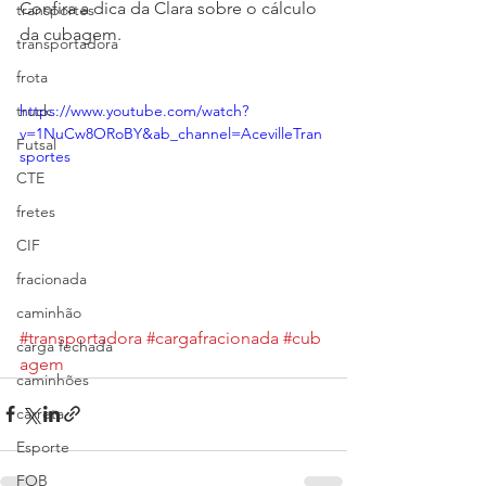
Confira a dica da Clara sobre o cálculo 
transportes
da cubagem.
transportadora
frota
truck
https://www.youtube.com/watch?
v=1NuCw8ORoBY&ab_channel=AcevilleTran
Futsal
sportes
CTE
fretes
CIF
fracionada
caminhão
#transportadora
#cargafracionada
#cub
carga fechada
agem
caminhões
carreta
Esporte
FOB