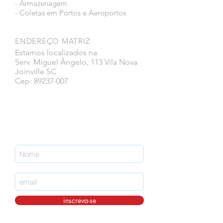
- Armazenagem
- Coletas em Portos e Aeroportos
ENDEREÇO MATRIZ
Estamos localizados na
Serv. Miguel Ângelo, 113 Vila Nova
Joinville SC
Cep: 89237-007
Faça parte da nossa lista de emails
nunca perca uma atualização.
inscreva-se