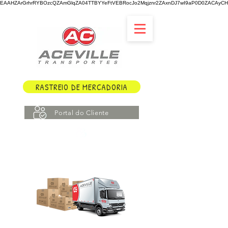
EAAHZArGrhrRYBOzcQZAmGlqZA04TTBYYeFtVEBRocJo2Mqjznr2ZAxnDJ7wI9aP0D0ZACAyCHY
RASTREIO DE MERCADORIA
Portal do Cliente