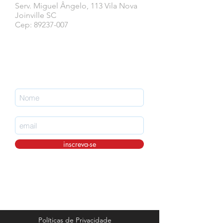
Serv. Miguel Ângelo, 113 Vila Nova
Joinville SC
Cep: 89237-007
Faça parte da nossa lista de emails
nunca perca uma atualização.
inscreva-se
Políticas de Privacidade