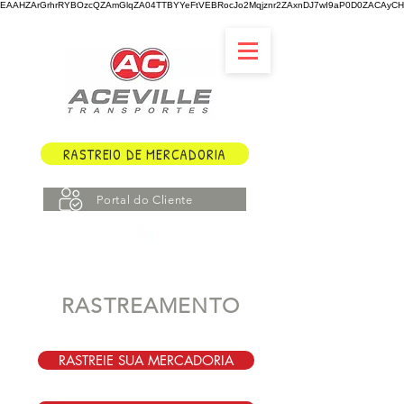
EAAHZArGrhrRYBOzcQZAmGlqZA04TTBYYeFtVEBRocJo2Mqjznr2ZAxnDJ7wI9aP0D0ZACAyCHY
RASTREIO DE MERCADORIA
Portal do Cliente
RASTREAMENTO
RASTREIE SUA MERCADORIA