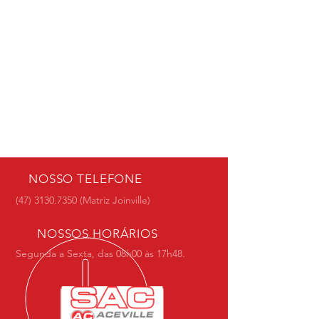
NOSSO TELEFONE
(47) 3130.7350
(Matriz Joinville)
NOSSOS HORÁRIOS
Segunda a Sexta, das 08h00 às 17h48.