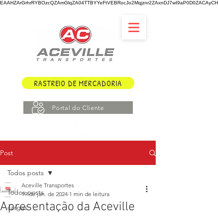
EAAHZArGrhrRYBOzcQZAmGlqZA04TTBYYeFtVEBRocJo2Mqjznr2ZAxnDJ7wI9aP0D0ZACAyCHY
RASTREIO DE MERCADORIA
Portal do Cliente
Post
Todos posts
Aceville Transportes
Todos posts
19 de jan. de 2024
1 min de leitura
Apresentação da Aceville
cargas