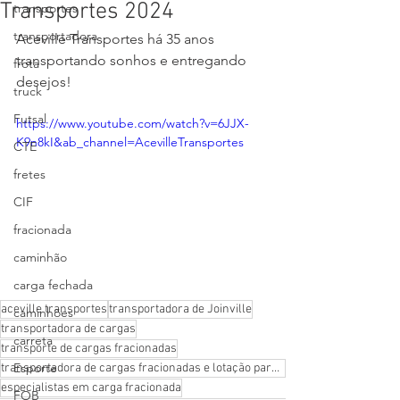
Transportes 2024
transportes
transportadora
Aceville Transportes há 35 anos 
transportando sonhos e entregando 
frota
desejos!
truck
Futsal
https://www.youtube.com/watch?v=6JJX-
K9n8kI&ab_channel=AcevilleTransportes
CTE
fretes
CIF
fracionada
caminhão
carga fechada
aceville transportes
transportadora de Joinville
caminhões
transportadora de cargas
carreta
transporte de cargas fracionadas
Esporte
transportadora de cargas fracionadas e lotação para Sul e Sudeste do Brasil
especialistas em carga fracionada
FOB