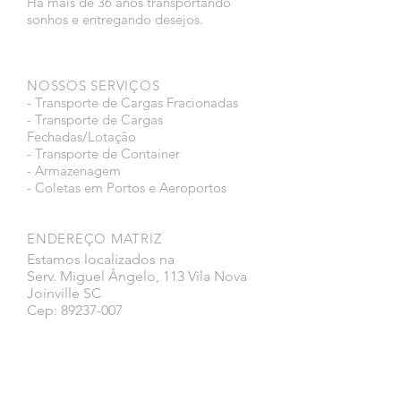
Há mais de 36 anos transportando
sonhos e entregando desejos.
NOSSOS SERVIÇOS
- Transporte de Cargas Fracionadas
- Transporte de Cargas
Fechadas/Lotação
- Transporte de Container
- Armazenagem
- Coletas em Portos e Aeroportos
ENDEREÇO MATRIZ
Estamos localizados na
Serv. Miguel Ângelo, 113 Vila Nova
Joinville SC
Cep: 89237-007
Faça parte da nossa lista de emails
nunca perca uma atualização.