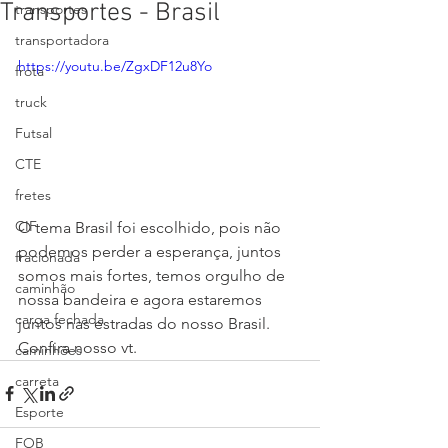
Transportes - Brasil
transportes
transportadora
https://youtu.be/ZgxDF12u8Yo
frota
truck
Futsal
CTE
fretes
CIF
O tema Brasil foi escolhido, pois não 
podemos perder a esperança, juntos 
fracionada
somos mais fortes, temos orgulho de 
caminhão
nossa bandeira e agora estaremos 
carga fechada
juntos nas estradas do nosso Brasil. 
Confira nosso vt.
caminhões
carreta
Esporte
FOB