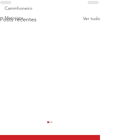
Caminhoneiro
Motorista
Ver tudo
Posts recentes