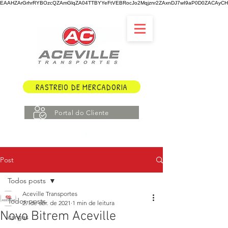
EAAHZArGrhrRYBOzcQZAmGlqZA04TTBYYeFtVEBRocJo2Mqjznr2ZAxnDJ7wI9aP0D0ZACAyCHY
RASTREIO DE MERCADORIA
Portal do Cliente
Post
Todos posts
Aceville Transportes
Todos posts
27 de abr. de 2021
1 min de leitura
Novo Bitrem Aceville
cargas