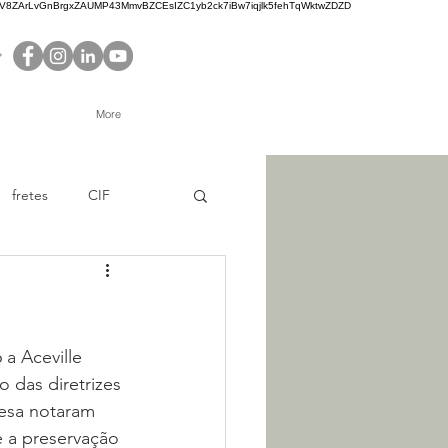
ZArLvGnBrgxZAUMP43MmvBZCEsIZC1yb2ck7iBw7iqjlk5fehTqWktwZDZD
More
fretes
CIF
Caminhoneiro
 das diretrizes 
esa notaram 
 a preservação 