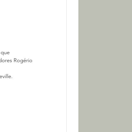
dores Rogério 
ille. 