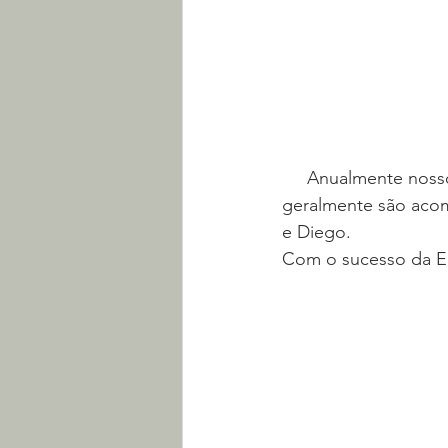
     Anualmente nossos caminhões passam por testes de aferição de fumaça, que 
geralmente são aco
e Diego. 
Com o sucesso da Eco