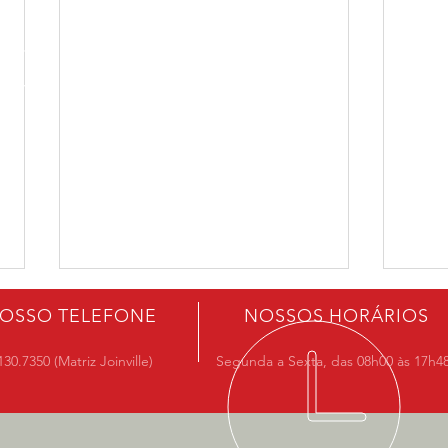
OSSO TELEFONE
NOSSOS HORÁRIOS
130.7350 (Matriz Joinville)
Segunda a Sexta, das 08h00 às 17h48