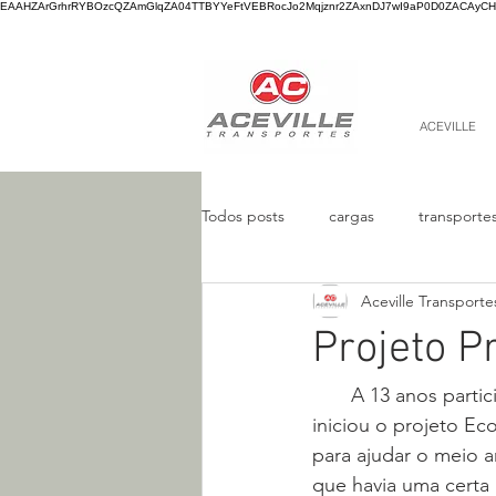
EAAHZArGrhrRYBOzcQZAmGlqZA04TTBYYeFtVEBRocJo2Mqjznr2ZAxnDJ7wI9aP0D0ZACAyCHY
ACEVILLE
Todos posts
cargas
transporte
Aceville Transporte
fracionada
caminhão
car
Projeto P
Motorista
       A 13 anos participamos do projeto Despoluir do SEST/SENAT e em 2016 a Aceville 
iniciou o projeto Ec
para ajudar o meio 
que havia uma certa