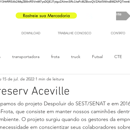
3HrRRS4k2iMqZB8nR5VmM7ysDQEJ7ytgzZAImnSRc1IwFcl8ZBooQVZAbI5f4hsBMZAFQTmmkV8
Portal do Cliente
Rastreie sua Mercadoria
DOWNLOAD
TRABALHE CONOSCO
CONTATO
s
transportadora
frota
truck
Futsal
CTE
s
15 de jul. de 2022
1 min de leitura
ga fechada
caminhões
carreta
Esporte
FOB
reserv Aceville
oFrota, que consiste em manter nossos caminhões dentro
ambiente. O projeto surgiu quando os gestores da empr
 necessidade em conscientizar seus colaboradores sobre