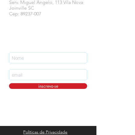
Serv. Miguel Ângelo, 113 Vila Nova
Joinville SC
Cep: 89237-007
Faça parte da nossa lista de emails
nunca perca uma atualização.
inscreva-se
Políticas de Privacidade