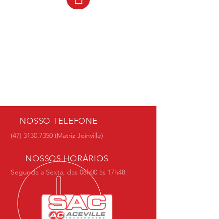
NOSSO TELEFONE
(47) 3130.7350
(Matriz Joinville)
NOSSOS HORÁRIOS
Segunda a Sexta, das 08h00 às 17h48.