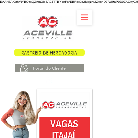
EAAHZArGrhrRYBOzcQZAmGlqZA04TTBYYeFtVEBRocJo2Mqjznr2ZAxnDJ7wI9aP0D0ZACAyCHY
RASTREIO DE MERCADORIA
Portal do Cliente