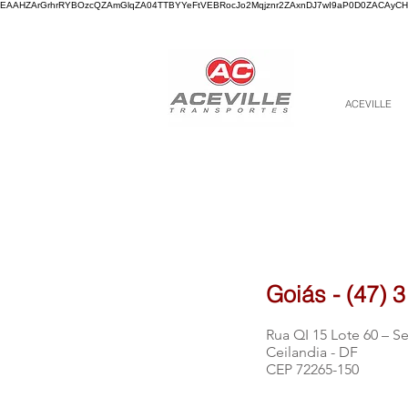
EAAHZArGrhrRYBOzcQZAmGlqZA04TTBYYeFtVEBRocJo2Mqjznr2ZAxnDJ7wI9aP0D0ZACAyCHY
ACEVILLE
Goiás - (
47) 
Rua QI 15 Lote 60 – S
Ceilandia - DF
CEP 72265-150