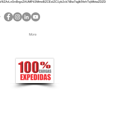
ZArLvGnBrgxZAUMP43MmvBZCEsIZC1yb2ck7iBw7iqjlk5fehTqWktwZDZD
More