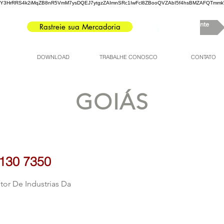
3HrRRS4k2iMqZB8nR5VmM7ysDQEJ7ytgzZAImnSRc1IwFcl8ZBooQVZAbI5f4hsBMZAFQTmmkV8
Portal do Cliente
Rastreie sua Mercadoria
DOWNLOAD
TRABALHE CONOSCO
CONTATO
GOIÁS
3130 7350
etor De Industrias Da