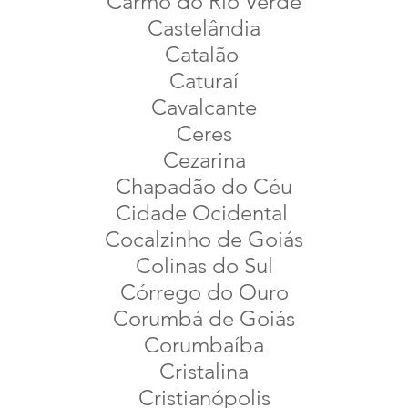
Carmo do Rio Verde
Castelândia
Catalão
Caturaí
Cavalcante
Ceres
Cezarina
Chapadão do Céu
Cidade Ocidental
Cocalzinho de Goiás
Colinas do Sul
Córrego do Ouro
Corumbá de Goiás
Corumbaíba
Cristalina
Cristianópolis