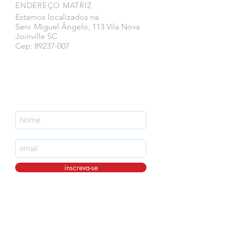
ENDEREÇO MATRIZ
Estamos localizados na
Serv. Miguel Ângelo, 113 Vila Nova
Joinville SC
Cep: 89237-007
Faça parte da nossa lista de emails
nunca perca uma atualização.
inscreva-se