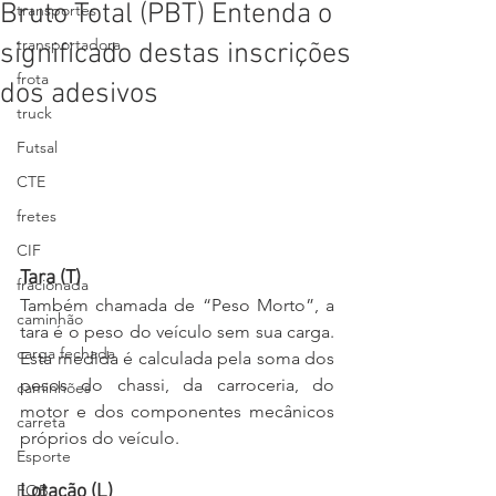
Bruto Total (PBT) Entenda o
transportes
transportadora
significado destas inscrições
frota
dos adesivos
truck
Futsal
CTE
fretes
CIF
Tara (T)
fracionada
Também chamada de “Peso Morto”, a 
caminhão
tara é o peso do veículo sem sua carga. 
carga fechada
Esta medida é calculada pela soma dos 
pesos do chassi, da carroceria, do 
caminhões
motor e dos componentes mecânicos 
carreta
próprios do veículo.
Esporte
FOB
Lotação (L)