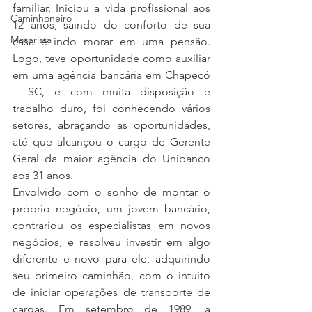
familiar. Iniciou a vida profissional aos 
Caminhoneiro
12 anos, saindo do conforto de sua 
Motorista
casa e indo morar em uma pensão. 
Logo, teve oportunidade como auxiliar 
em uma agência bancária em Chapecó 
– SC, e com muita disposição e 
trabalho duro, foi conhecendo vários 
setores, abraçando as oportunidades, 
até que alcançou o cargo de Gerente 
Geral da maior agência do Unibanco 
aos 31 anos.
Envolvido com o sonho de montar o 
próprio negócio, um jovem bancário, 
contrariou os especialistas em novos 
negócios, e resolveu investir em algo 
diferente e novo para ele, adquirindo 
seu primeiro caminhão, com o intuito 
de iniciar operações de transporte de 
cargas. Em setembro de 1989, a 