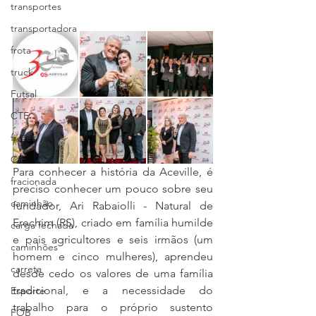
transportes
transportadora
frota
truck
Futsal
CTE
fretes
CIF
Para conhecer a história da Aceville, é 
fracionada
preciso conhecer um pouco sobre seu 
caminhão
fundador, Ari Rabaiolli - Natural de 
Erechim (RS), criado em família humilde 
carga fechada
e pais agricultores e seis irmãos (um 
caminhões
homem e cinco mulheres), aprendeu 
carreta
desde cedo os valores de uma família 
tradicional, e a necessidade do 
Esporte
trabalho para o próprio sustento 
FOB