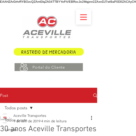
EAAHZArGrhrRYBOzcQZAmGlqZA04TTBYYeFtVEBRocJo2Mqjznr2ZAxnDJ7wI9aP0D0ZACAyCHY
RASTREIO DE MERCADORIA
Portal do Cliente
Post
Todos posts
Aceville Transportes
Todos posts
1 de set. de 2019
4 min de leitura
30 anos Aceville Transportes
cargas